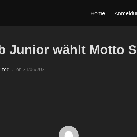
Home
Anmeldu
ub Junior wählt Motto
Posted
ized
on
21/06/2021
on
POST AUTHOR