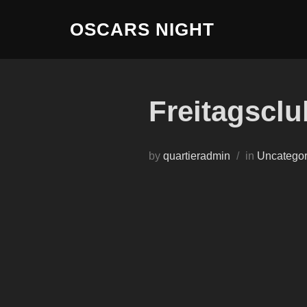
Skip
OSCARS NIGHT
to
content
Freitagscl
by
quartieradmin
in
Uncategor