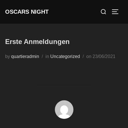
Skip
Search
OSCARS NIGHT
to
TOGG
for:
content
Erste Anmeldungen
Posted
by
quartieradmin
in
Uncategorized
on
23/06/2021
on
POST AUTHOR