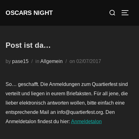
Skip
Search
OSCARS NIGHT
to
TOGG
for:
content
Post ist da…
Posted
by
pase15
in
Allgemein
on
02/07/2017
on
So… geschafft. Die Anmeldungen zum Quartierfest sind
verteilt und liegen in eurem Briefaksten. Für all jene, die
lieber elektronisch antworten wollen, bitte einfach eine
entsprechende Mail an info@quartierfest.org. Den
Anmeldetalon findest du hier:
Anmeldetalon